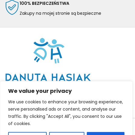
100% BEZPIECZEŃSTWA
Zakupy na mojej stronie są bezpieczne
We value your privacy
We use cookies to enhance your browsing experience,
serve personalised ads or content, and analyse our
traffic. By clicking "Accept All", you consent to our use
2025
Danuta Hasiak
- coaching & mentoring.
of cookies.
Regulamin
Polityka Prywatności
Dostawa | Zwroty |