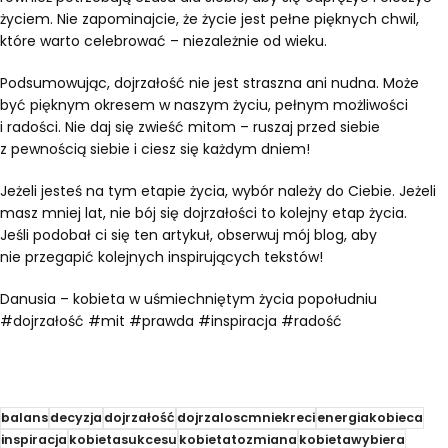
życiem. Nie zapominajcie, że życie jest pełne pięknych chwil,
które warto celebrować – niezależnie od wieku.
Podsumowując, dojrzałość nie jest straszna ani nudna. Może
być pięknym okresem w naszym życiu, pełnym możliwości
i radości. Nie daj się zwieść mitom – ruszaj przed siebie
z pewnością siebie i ciesz się każdym dniem!
Jeżeli jesteś na tym etapie życia, wybór należy do Ciebie. Jeżeli
masz mniej lat, nie bój się dojrzałości to kolejny etap życia.
Jeśli podobał ci się ten artykuł, obserwuj mój blog, aby
nie przegapić kolejnych inspirujących tekstów!
Danusia – kobieta w uśmiechniętym życia popołudniu
#dojrzałość #mit #prawda #inspiracja #radość
balans
decyzja
dojrzałość
dojrzaloscmniekreci
energiakobieca
inspiracja
kobietasukcesu
kobietatozmiana
kobietawybiera