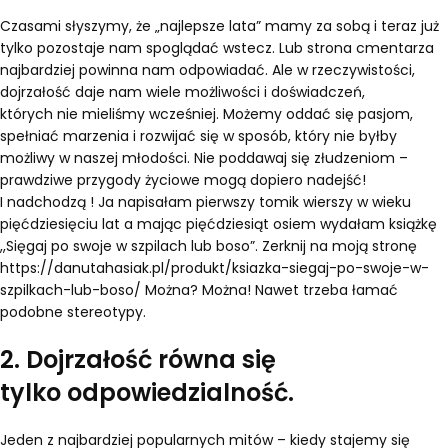
Czasami słyszymy, że „najlepsze lata” mamy za sobą i teraz już
tylko pozostaje nam spoglądać wstecz. Lub strona cmentarza
najbardziej powinna nam odpowiadać. Ale w rzeczywistości,
dojrzałość daje nam wiele możliwości i doświadczeń,
których nie mieliśmy wcześniej. Możemy oddać się pasjom,
spełniać marzenia i rozwijać się w sposób, który nie byłby
możliwy w naszej młodości. Nie poddawaj się złudzeniom –
prawdziwe przygody życiowe mogą dopiero nadejść!
I nadchodzą ! Ja napisałam pierwszy tomik wierszy w wieku
pięćdziesięciu lat a mając pięćdziesiąt osiem wydałam książkę
,,Sięgaj po swoje w szpilach lub boso”. Zerknij na moją stronę
https://danutahasiak.pl/produkt/ksiazka-siegaj-po-swoje-w-
szpilkach-lub-boso/ Można? Można! Nawet trzeba łamać
podobne stereotypy.
2. Dojrzałość równa się
tylko odpowiedzialność.
Jeden z najbardziej popularnych mitów – kiedy stajemy się