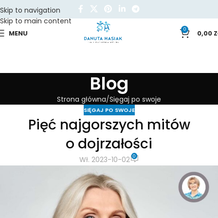
Skip to navigation
Skip to main content
0
MENU
0,00
Z
Blog
Strona główna
Sięgaj po swoje
SIĘGAJ PO SWOJE
Pięć najgorszych mitów
o dojrzałości
0
Wł. 2023-10-02