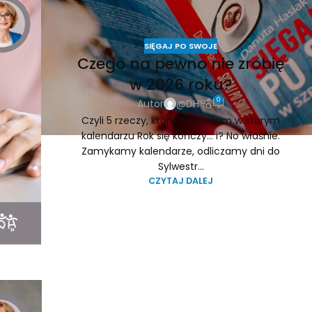
SIĘGAJ PO SWOJE
Czego na pewno nie zrobię
w 2026 roku?
0
Autor
@DH
Czyli 5 rzeczy, które zostawiam w starym
kalendarzu Rok się kończy… i? No właśnie.
Zamykamy kalendarze, odliczamy dni do
Sylwestr...
CZYTAJ DALEJ