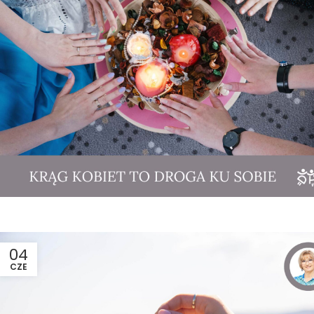
04
CZE