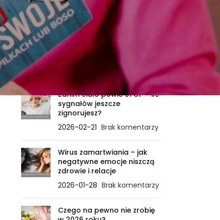
Samo życie
Sięgaj po swoje
Zdrowie
OSTATNIE WPISY
Zanim ciało powie STOP – ile
sygnałów jeszcze
zignorujesz?
2026-02-21
Brak komentarzy
Wirus zamartwiania – jak
negatywne emocje niszczą
zdrowie i relacje
2026-01-28
Brak komentarzy
Czego na pewno nie zrobię
w 2026 roku?