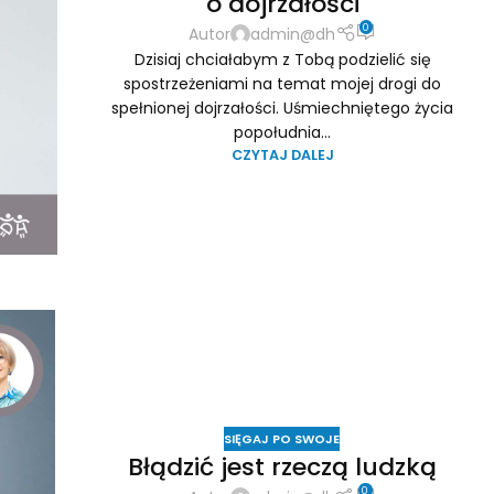
o dojrzałości
0
Autor
admin@dh
Dzisiaj chciałabym z Tobą podzielić się
spostrzeżeniami na temat mojej drogi do
spełnionej dojrzałości. Uśmiechniętego życia
popołudnia...
CZYTAJ DALEJ
SIĘGAJ PO SWOJE
Błądzić jest rzeczą ludzką
0