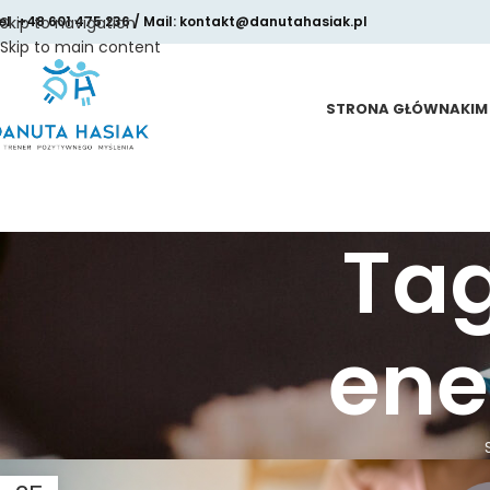
el. +48 601 475 236 / Mail: kontakt@danutahasiak.pl
Skip to navigation
Skip to main content
STRONA GŁÓWNA
KIM
Ta
ene