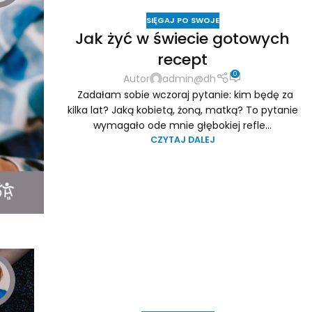
SIĘGAJ PO SWOJE
Jak żyć w świecie gotowych
recept
0
Autor
admin@dh
Zadałam sobie wczoraj pytanie: kim będę za
kilka lat? Jaką kobietą, żoną, matką? To pytanie
wymagało ode mnie głębokiej refle...
CZYTAJ DALEJ