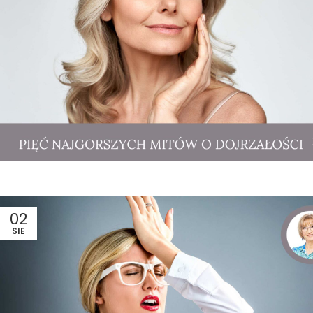
02
SIE