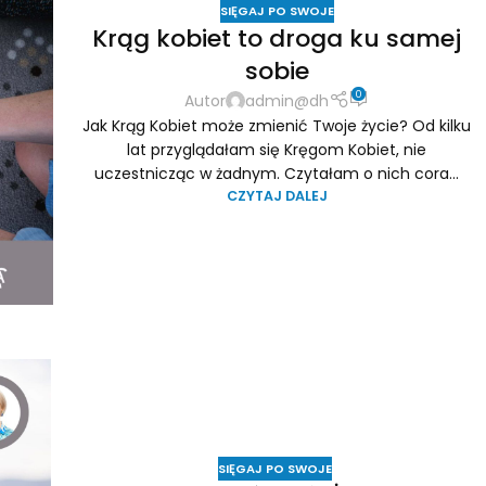
SIĘGAJ PO SWOJE
Krąg kobiet to droga ku samej
sobie
0
Autor
admin@dh
Jak Krąg Kobiet może zmienić Twoje życie? Od kilku
lat przyglądałam się Kręgom Kobiet, nie
uczestnicząc w żadnym. Czytałam o nich cora...
CZYTAJ DALEJ
SIĘGAJ PO SWOJE