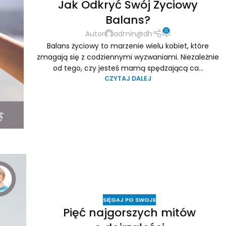
Jak Odkryć Swój Życiowy
Balans?
0
Autor
admin@dh
Balans życiowy to marzenie wielu kobiet, które
zmagają się z codziennymi wyzwaniami. Niezależnie
od tego, czy jesteś mamą spędzającą ca...
CZYTAJ DALEJ
SIĘGAJ PO SWOJE
Pięć najgorszych mitów