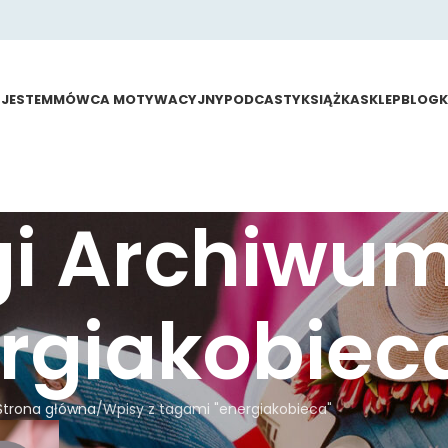
 JESTEM
MÓWCA MOTYWACYJNY
PODCASTY
KSIĄŻKA
SKLEP
BLOG
gi Archiwu
rgiakobiec
Strona główna
Wpisy z tagami "energiakobieca"