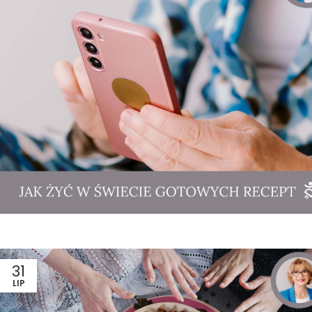
31
LIP