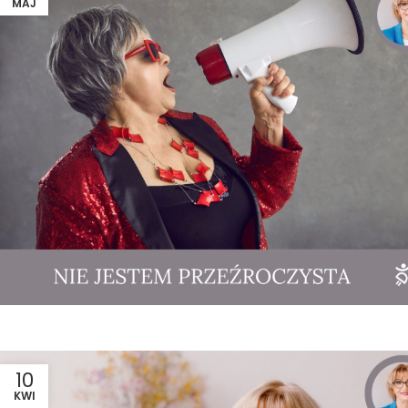
MAJ
10
KWI