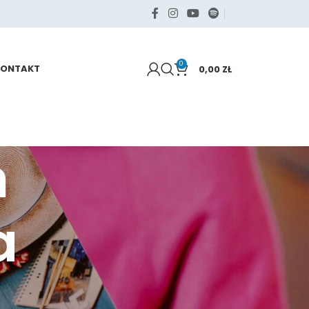
0
KONTAKT
0,00
ZŁ
m
a
KATEGORIE