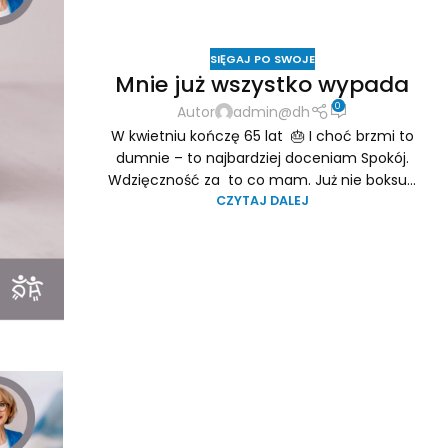
SIĘGAJ PO SWOJE
Mnie już wszystko wypada
0
Autor
admin@dh
W kwietniu kończę 65 lat 🎂 I choć brzmi to
dumnie – to najbardziej doceniam Spokój.
Wdzięczność za to co mam. Już nie boksu...
CZYTAJ DALEJ