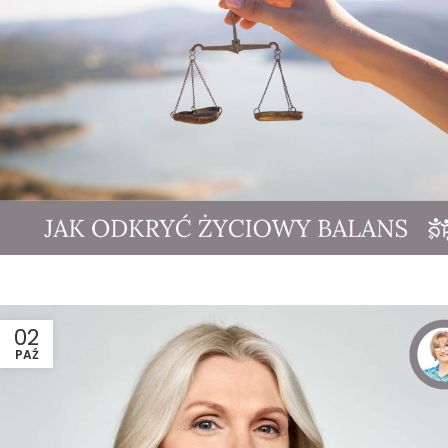
02
PAŹ