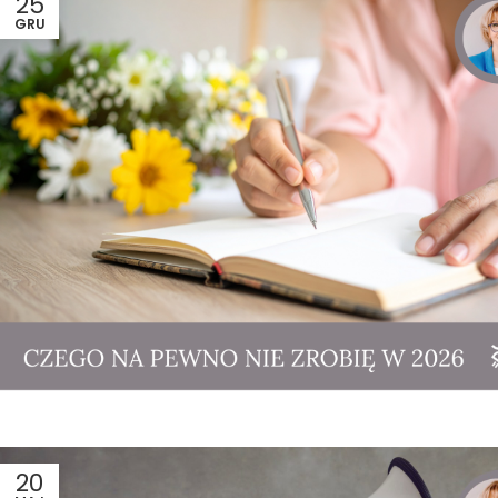
25
GRU
20