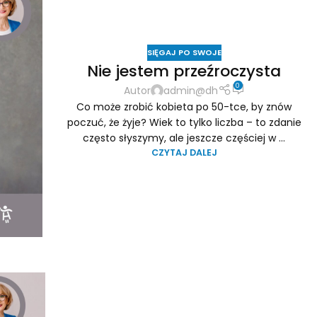
SIĘGAJ PO SWOJE
Nie jestem przeźroczysta
0
Autor
admin@dh
Co może zrobić kobieta po 50-tce, by znów
poczuć, że żyje? Wiek to tylko liczba – to zdanie
często słyszymy, ale jeszcze częściej w ...
CZYTAJ DALEJ