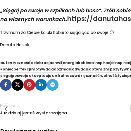
„Sięgaj po swoje w szpilkach lub boso”
. Zrób sobi
.
https://danutahas
na własnych warunkach
Trzymam za Ciebie kciuki Kobieto sięgająca po swoje 🙂
Danuta Hasiak
autentyczność
celebracjachwil
energiakobieca
inspiracja
inspirac
koniecperfekcji
motywacjadozmian
odwaga
optymizm
pozytywne
siegajposwoje akceptacja
unikalnosc
wdzięczność
wolność
życiep
Nowsze
Już dzisiaj jesteś wystarczająca