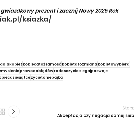
e gwiazdkowy prezent i zacznij Nowy 2025 Rok
iak.pl/ksiazka/
jadlakobiet
kobiecatożsamość
kobietatozmiana
kobietawybiera
myslenie
prawodobłędów
radosczycia
siegajposwoje
opiecdziesiątce
zycietoniebajka
Stars
Akceptacja czy negacja samej sieb