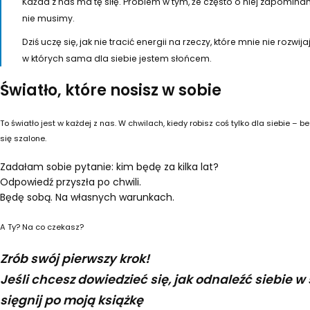
Każda z nas ma tę siłę. Problem w tym, że często o niej zapomin
nie musimy.
Dziś uczę się, jak nie tracić energii na rzeczy, które mnie nie roz
w których sama dla siebie jestem słońcem.
Światło, które nosisz w sobie
To światło jest w każdej z nas. W chwilach, kiedy robisz coś tylko dla siebie – 
się szalone.
Zadałam sobie pytanie: kim będę za kilka lat?
Odpowiedź przyszła po chwili.
Będę sobą. Na własnych warunkach.
A Ty? Na co czekasz?
Zrób swój pierwszy krok!
Jeśli chcesz dowiedzieć się, jak odnaleźć siebie w
sięgnij po moją książkę