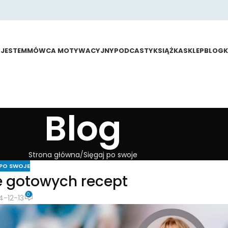
 JESTEM
MÓWCA MOTYWACYJNY
PODCASTY
KSIĄŻKA
SKLEP
BLOG
Blog
Strona główna
Sięgaj po swoje
 PO SWOJE
e gotowych recept
0
4-12-13