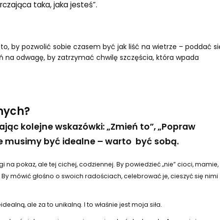
czająca taka, jaka jesteś”.
 to, by pozwolić sobie czasem być jak liść na wietrze – poddać si
 na odwagę, by zatrzymać chwilę szczęścia, która wpada
nnych?
ając kolejne wskazówki: „Zmień to”, „Popraw
ie musimy być idealne – warto być sobą.
i na pokaz, ale tej cichej, codziennej. By powiedzieć „nie” cioci, mamie,
. By mówić głośno o swoich radościach, celebrować je, cieszyć się nimi
alną, ale za to unikalną. I to właśnie jest moja siła.