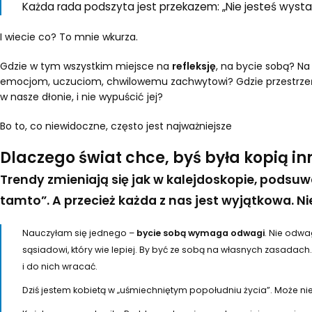
Każda rada podszyta jest przekazem: „Nie jesteś wystar
I wiecie co? To mnie wkurza.
Gdzie w tym wszystkim miejsce na
refleksję
, na bycie sobą? Na
emocjom, uczuciom, chwilowemu zachwytowi? Gdzie przestrzeń
w nasze dłonie, i nie wypuścić jej?
Bo to, co niewidoczne, często jest najważniejsze
Dlaczego świat chce, byś była kopią i
Trendy zmieniają się jak w kalejdoskopie, podsuw
tamto”. A przecież każda z nas jest wyjątkowa. N
Nauczyłam się jednego –
bycie sobą wymaga odwagi
. Nie odwag
sąsiadowi, który wie lepiej. By być ze sobą na własnych zasadach
i do nich wracać.
Dziś jestem kobietą w „uśmiechniętym popołudniu życia”. Może nieide