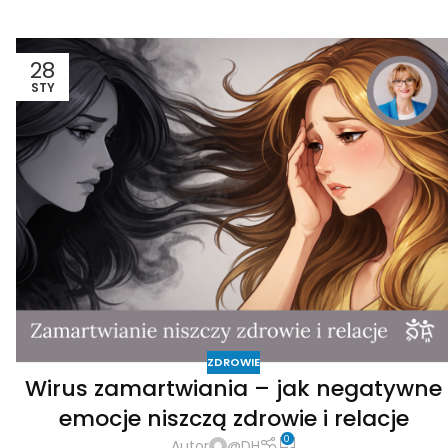
28
STY
ZDROWIE
Wirus zamartwiania – jak negatywne
emocje niszczą zdrowie i relacje
0
Autor
@DH