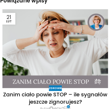
Powiązane wpisy
21
LUT
ZDROWIE
Zanim ciało powie STOP – ile sygnałów
jeszcze zignorujesz?
0
Autor
@DH