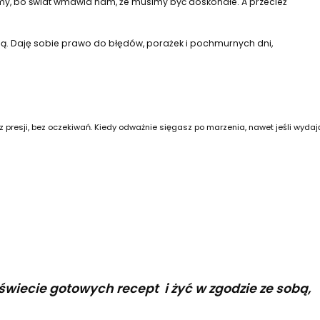
amy, bo świat wmawia nam, że musimy być doskonałe. A przecież
wijają. Daję sobie prawo do błędów, porażek i pochmurnych dni,
bez presji, bez oczekiwań. Kiedy odważnie sięgasz po marzenia, nawet jeśli wydaj
 świecie gotowych recept i żyć w zgodzie ze sobą,