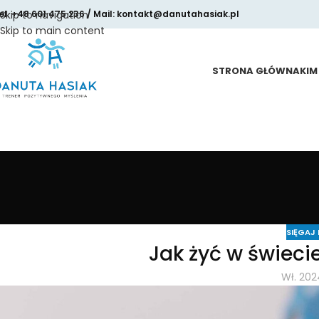
el. +48 601 475 236 / Mail: kontakt@danutahasiak.pl
Skip to navigation
Skip to main content
STRONA GŁÓWNA
KIM
SIĘGAJ
Jak żyć w świeci
Wł. 202