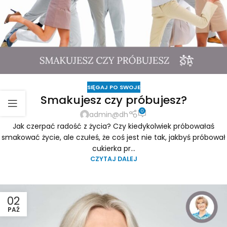
SIĘGAJ PO SWOJE
Smakujesz czy próbujesz?
0
admin@dh
Jak czerpać radość z życia? Czy kiedykolwiek próbowałaś
smakować życie, ale czułeś, że coś jest nie tak, jakbyś próbował
cukierka pr...
CZYTAJ DALEJ
02
PAŹ