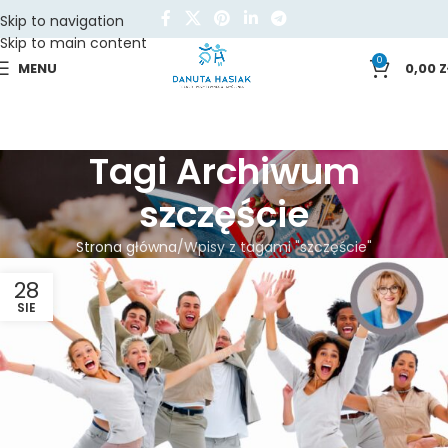
Skip to navigation
Skip to main content
0
MENU
0,00
Z
Tagi Archiwum
szczęście
Strona główna
Wpisy z tagami "szczęście"
28
SIE