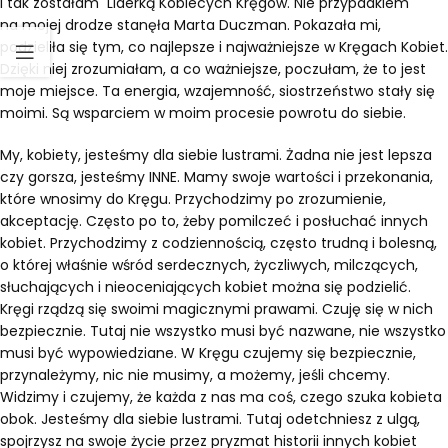
I tak zostałam Liderką Kobiecych Kręgów. Nie przypadkiem
na mojej drodze stanęła Marta Duczman. Pokazała mi,
podzieliła się tym, co najlepsze i najważniejsze w Kręgach Kobiet.
Dzięki niej zrozumiałam, a co ważniejsze, poczułam, że to jest
moje miejsce. Ta energia, wzajemność, siostrzeństwo stały się
moimi. Są wsparciem w moim procesie powrotu do siebie.
My, kobiety, jesteśmy dla siebie lustrami. Żadna nie jest lepsza
czy gorsza, jesteśmy INNE. Mamy swoje wartości i przekonania,
które wnosimy do Kręgu. Przychodzimy po zrozumienie,
akceptację. Często po to, żeby pomilczeć i posłuchać innych
kobiet. Przychodzimy z codziennością, często trudną i bolesną,
o której właśnie wśród serdecznych, życzliwych, milczących,
słuchających i nieoceniających kobiet można się podzielić.
Kręgi rządzą się swoimi magicznymi prawami. Czuję się w nich
bezpiecznie. Tutaj nie wszystko musi być nazwane, nie wszystko
musi być wypowiedziane. W Kręgu czujemy się bezpiecznie,
przynależymy, nic nie musimy, a możemy, jeśli chcemy.
Widzimy i czujemy, że każda z nas ma coś, czego szuka kobieta
obok. Jesteśmy dla siebie lustrami. Tutaj odetchniesz z ulgą,
spojrzysz na swoje życie przez pryzmat historii innych kobiet