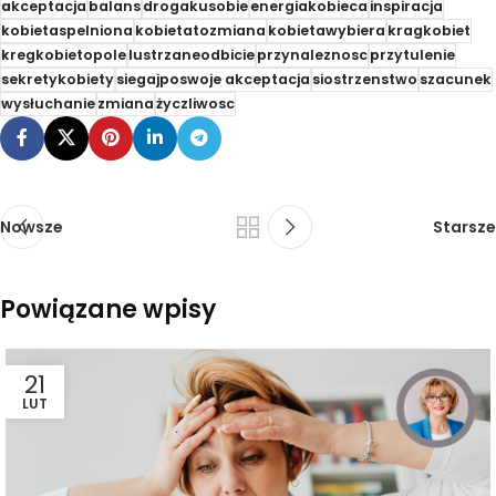
akceptacja
balans
drogakusobie
energiakobieca
inspiracja
kobietaspelniona
kobietatozmiana
kobietawybiera
kragkobiet
kregkobietopole
lustrzaneodbicie
przynaleznosc
przytulenie
sekretykobiety
siegajposwoje akceptacja
siostrzenstwo
szacunek
wysłuchanie
zmiana
życzliwosc
Nowsze
Starsze
Powiązane wpisy
21
LUT