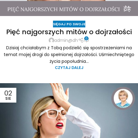
SIĘGAJ PO SWOJE
Pięć najgorszych mitów o dojrzałości
0
admin@dh
Dzisiaj chciałabym z Tobą podzielić się spostrzeżeniami na
temat mojej drogi do spełnionej dojrzałości. Uśmiechniętego
życia popołudnia...
CZYTAJ DALEJ
02
SIE