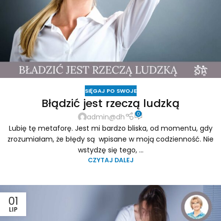
SIĘGAJ PO SWOJE
Błądzić jest rzeczą ludzką
0
admin@dh
Lubię tę metaforę. Jest mi bardzo bliska, od momentu, gdy
zrozumiałam, że błędy są wpisane w moją codzienność. Nie
wstydzę się tego, ...
CZYTAJ DALEJ
01
LIP