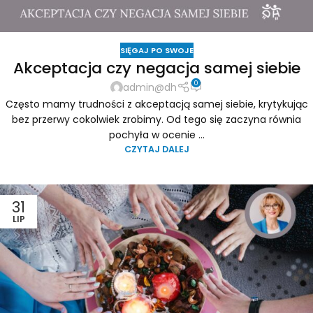
SIĘGAJ PO SWOJE
Akceptacja czy negacja samej siebie
0
admin@dh
Często mamy trudności z akceptacją samej siebie, krytykując
bez przerwy cokolwiek zrobimy. Od tego się zaczyna równia
pochyła w ocenie ...
CZYTAJ DALEJ
31
LIP