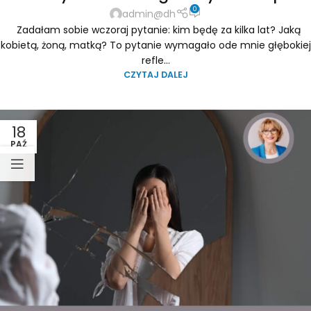
0
admin@dh
Zadałam sobie wczoraj pytanie: kim będę za kilka lat? Jaką
kobietą, żoną, matką? To pytanie wymagało ode mnie głębokiej
refle...
CZYTAJ DALEJ
18
PAŹ