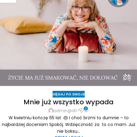
SIĘGAJ PO SWOJE
Mnie już wszystko wypada
0
admin@dh
W kwietniu kończę 65 lat 🎂 I choć brzmi to dumnie – to
najbardziej doceniam Spokój. Wdzięczność za to co mam. Już
nie boksu...