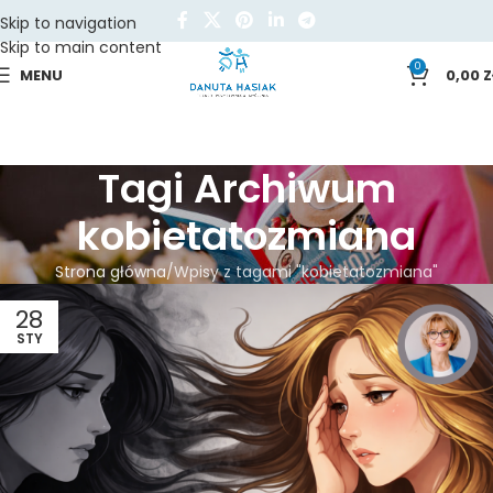
Skip to navigation
Skip to main content
0
MENU
0,00
Z
Tagi Archiwum
kobietatozmiana
Strona główna
Wpisy z tagami "kobietatozmiana"
28
STY