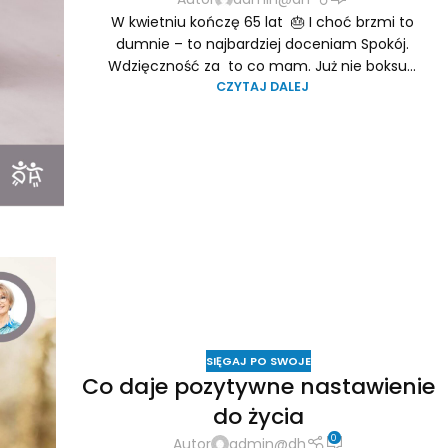
W kwietniu kończę 65 lat 🎂 I choć brzmi to
dumnie – to najbardziej doceniam Spokój.
Wdzięczność za to co mam. Już nie boksu...
CZYTAJ DALEJ
SIĘGAJ PO SWOJE
Co daje pozytywne nastawienie
do życia
0
Autor
admin@dh