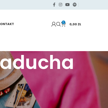
0
KONTAKT
0,00
ZŁ
daducha
KATEGORIE
Samo życie
Sięgaj po swoje
Zdrowie