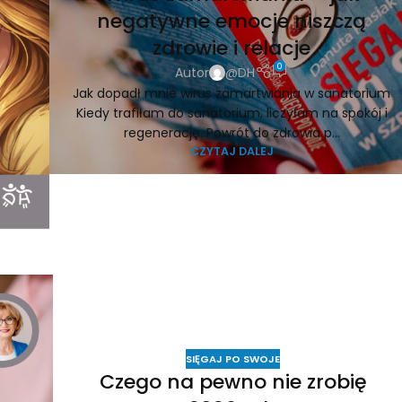
negatywne emocje niszczą
zdrowie i relacje
0
Autor
@DH
Jak dopadł mnie wirus zamartwiania w sanatorium
Kiedy trafiłam do sanatorium, liczyłam na spokój i
regenerację. Powrót do zdrowia p...
CZYTAJ DALEJ
SIĘGAJ PO SWOJE
Czego na pewno nie zrobię