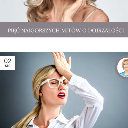
02
SIE