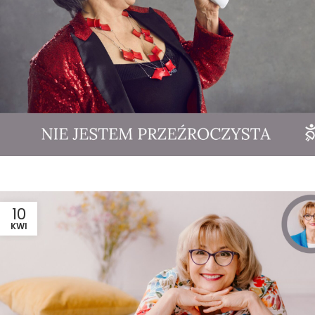
10
KWI