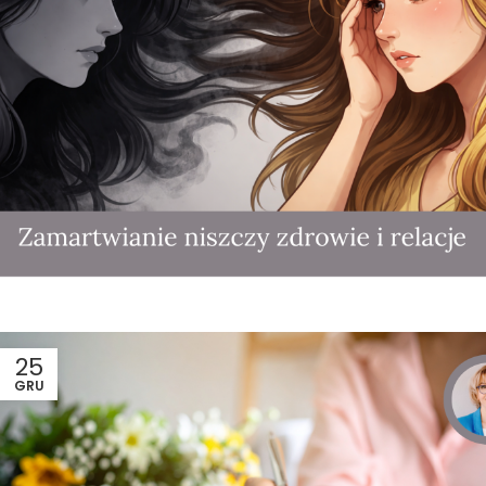
25
GRU