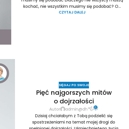
musimy się podobać Dlaczego nie wszyscy muszą
kochać, nie wszystkim musimy się podobać? O...
CZYTAJ DALEJ
SIĘGAJ PO SWOJE
Pięć najgorszych mitów
o dojrzałości
0
Autor
admin@dh
Dzisiaj chciałabym z Tobą podzielić się
spostrzeżeniami na temat mojej drogi do
spełnionej dojrzałości. Uśmiechniętego życia