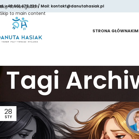
el. +48 601 475 236 / Mail: kontakt@danutahasiak.pl
Skip to navigation
Skip to main content
STRONA GŁÓWNA
KIM
Tagi Arch
28
STY