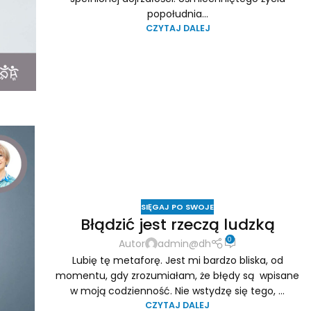
popołudnia...
CZYTAJ DALEJ
SIĘGAJ PO SWOJE
Błądzić jest rzeczą ludzką
0
Autor
admin@dh
Lubię tę metaforę. Jest mi bardzo bliska, od
momentu, gdy zrozumiałam, że błędy są wpisane
w moją codzienność. Nie wstydzę się tego, ...
CZYTAJ DALEJ