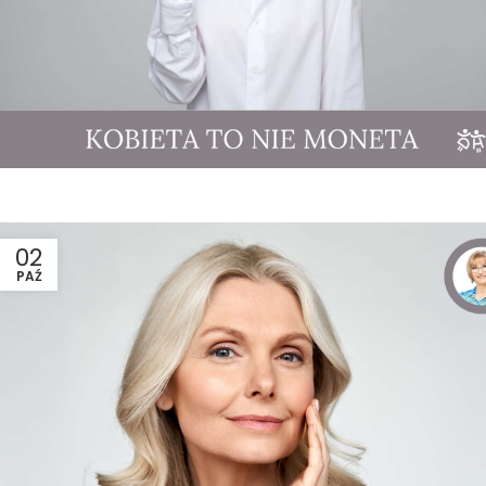
02
PAŹ