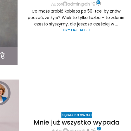
0
Autor
admin@dh
Co może zrobić kobieta po 50-tce, by znów
poczuć, że żyje? Wiek to tylko liczba – to zdanie
często słyszymy, ale jeszcze częściej w ...
CZYTAJ DALEJ
SIĘGAJ PO SWOJE
Mnie już wszystko wypada
0
Autor
admin@dh