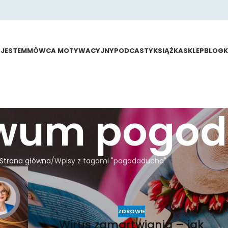
 JESTEM
MÓWCA MOTYWACYJNY
PODCASTY
KSIĄŻKA
SKLEP
BLOG
iwum pogo
Strona główna
Wpisy z tagami "pogodaducha"
ZDROWIE
Wirus zamartwiania – jak