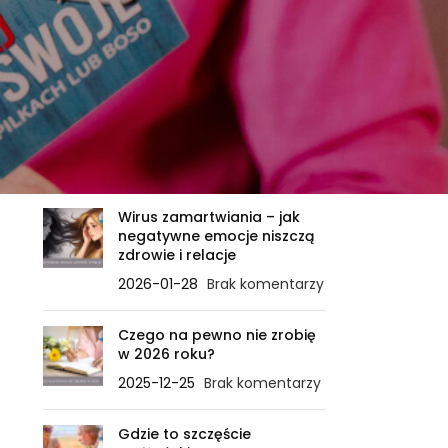
OSTATNIE WPISY
Zanim ciało powie STOP – ile
sygnałów jeszcze
zignorujesz?
2026-02-21
Brak komentarzy
Wirus zamartwiania – jak
negatywne emocje niszczą
zdrowie i relacje
2026-01-28
Brak komentarzy
Czego na pewno nie zrobię
w 2026 roku?
2025-12-25
Brak komentarzy
Gdzie to szczęście