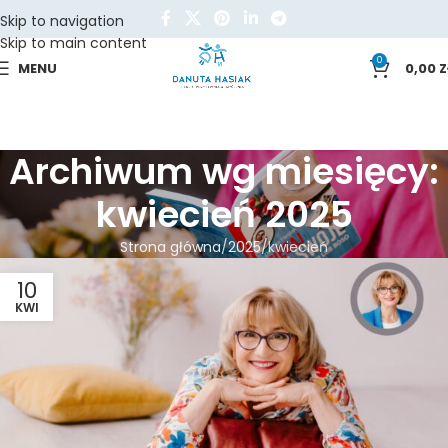
Skip to navigation
Skip to main content
0
MENU
0,00
Z
Archiwum wg miesięcy:
kwiecień 2025
Strona główna
2025
kwiecień
10
KWI