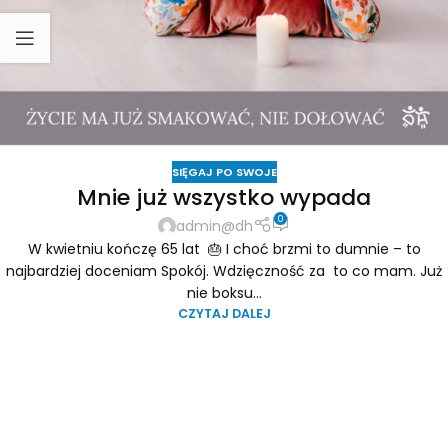
SIĘGAJ PO SWOJE
Mnie już wszystko wypada
0
admin@dh
W kwietniu kończę 65 lat 🎂 I choć brzmi to dumnie – to
najbardziej doceniam Spokój. Wdzięczność za to co mam. Już
nie boksu...
CZYTAJ DALEJ