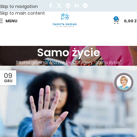
Skip to navigation
Skip to main content
0
MENU
0,00
Z
Samo życie
Strona główna
Archive by Category "Samo życie"
09
GRU