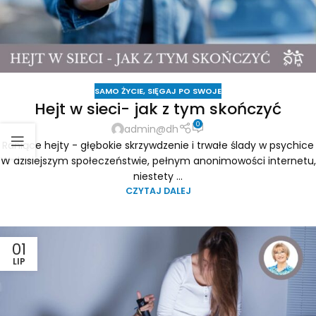
SAMO ŻYCIE
,
SIĘGAJ PO SWOJE
Hejt w sieci- jak z tym skończyć
0
admin@dh
Raniące hejty - głębokie skrzywdzenie i trwałe ślady w psychice
W dzisiejszym społeczeństwie, pełnym anonimowości internetu,
niestety ...
CZYTAJ DALEJ
01
LIP