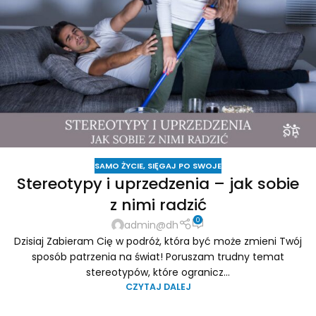
SAMO ŻYCIE
,
SIĘGAJ PO SWOJE
Stereotypy i uprzedzenia – jak sobie
z nimi radzić
0
admin@dh
Dzisiaj Zabieram Cię w podróż, która być może zmieni Twój
sposób patrzenia na świat! Poruszam trudny temat
stereotypów, które ogranicz...
CZYTAJ DALEJ