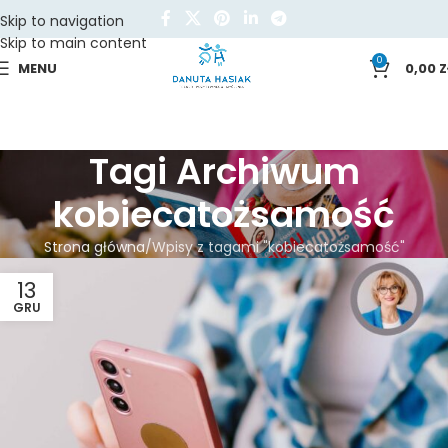
Skip to navigation
Skip to main content
0
MENU
0,00
Z
Tagi Archiwum
kobiecatożsamość
Strona główna
Wpisy z tagami "kobiecatożsamość"
13
GRU