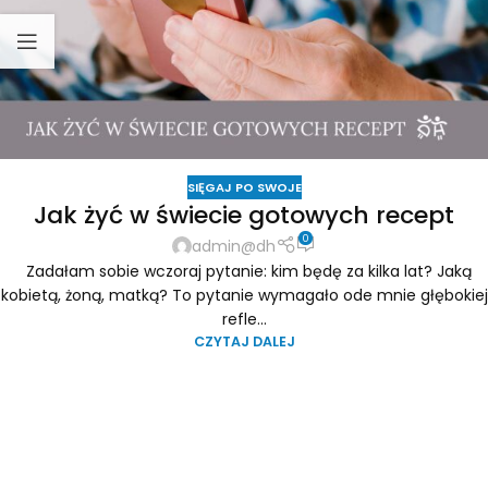
SIĘGAJ PO SWOJE
Jak żyć w świecie gotowych recept
0
admin@dh
Zadałam sobie wczoraj pytanie: kim będę za kilka lat? Jaką
kobietą, żoną, matką? To pytanie wymagało ode mnie głębokiej
refle...
CZYTAJ DALEJ