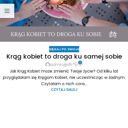
SIĘGAJ PO SWOJE
Krąg kobiet to droga ku samej sobie
0
admin@dh
Jak Krąg Kobiet może zmienić Twoje życie? Od kilku lat
przyglądałam się Kręgom Kobiet, nie uczestnicząc w żadnym.
Czytałam o nich cora...
CZYTAJ DALEJ