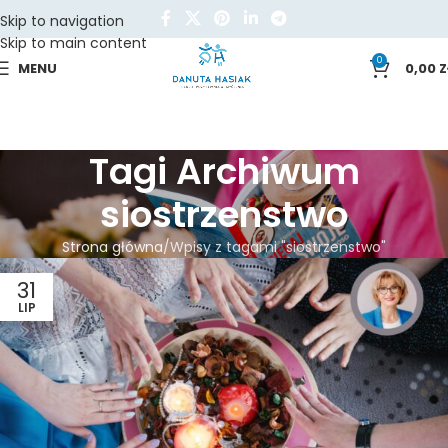
Skip to navigation
Skip to main content
0
MENU
0,00
Z
Tagi Archiwum
siostrzenstwo
Strona główna
Wpisy z tagami "siostrzenstwo"
31
LIP