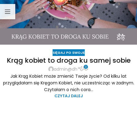
SIĘGAJ PO SWOJE
Krąg kobiet to droga ku samej sobie
0
admin@dh
Jak Krąg Kobiet może zmienić Twoje życie? Od kilku lat
przyglądałam się Kręgom Kobiet, nie uczestnicząc w żadnym.
Czytałam o nich cora...
CZYTAJ DALEJ