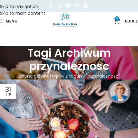
Skip to navigation
Skip to main content
0
MENU
0,00
Z
Tagi Archiwum
przynaleznosc
Strona główna
Wpisy z tagami "przynaleznosc"
31
LIP