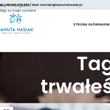
el. +48 601 475 236 / Mail: kontakt@danutahasiak.pl
Skip to navigation
Skip to main content
STRONA GŁÓWNA
KIM
Ta
trwałe
Str