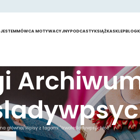
 JESTEM
MÓWCA MOTYWACYJNY
PODCASTY
KSIĄŻKA
SKLEP
BLOG
gi Archiwu
śladywpsyc
ona główna
Wpisy z tagami "trwałeśladywpsychice"