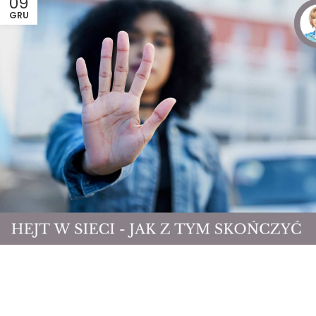
09
GRU