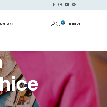
0
KONTAKT
0,00
ZŁ
m
hice
KATEGORIE