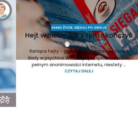
SAMO ŻYCIE
,
SIĘGAJ PO SWOJE
Hejt w sieci- jak z tym skończyć
0
Autor
admin@dh
Raniące hejty - głębokie skrzywdzenie i trwałe
ślady w psychice W dzisiejszym społeczeństwie,
pełnym anonimowości internetu, niestety ...
CZYTAJ DALEJ