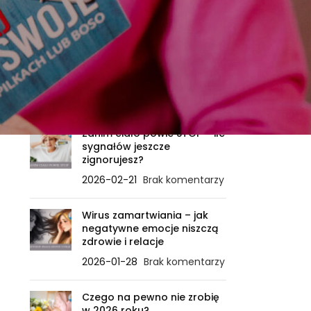
Samo życie
Sięgaj po swoje
Zdrowie
OSTATNIE WPISY
Zanim ciało powie STOP – ile
sygnałów jeszcze
zignorujesz?
2026-02-21
Brak komentarzy
Wirus zamartwiania – jak
negatywne emocje niszczą
zdrowie i relacje
2026-01-28
Brak komentarzy
Czego na pewno nie zrobię
w 2026 roku?