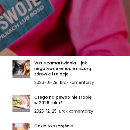
OSTATNIE WPISY
Zanim ciało powie STOP – ile
sygnałów jeszcze
zignorujesz?
2026-02-21
Brak komentarzy
Wirus zamartwiania – jak
negatywne emocje niszczą
zdrowie i relacje
2026-01-28
Brak komentarzy
Czego na pewno nie zrobię
w 2026 roku?
2025-12-25
Brak komentarzy
Gdzie to szczęście