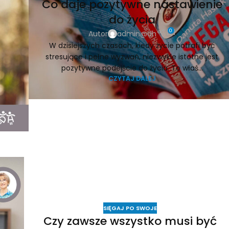
Co daje pozytywne nastawienie
do życia
0
Autor
admin@dh
W dzisiejszych czasach, kiedy życie potrafi być
stresujące i pełne wyzwań, niezwykle istotne jest
pozytywne podejście do życia. To właś...
CZYTAJ DALEJ
SIĘGAJ PO SWOJE
Czy zawsze wszystko musi być