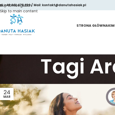
el. +48 601 475 236 / Mail: kontakt@danutahasiak.pl
Skip to navigation
Skip to main content
STRONA GŁÓWNA
KIM
Tagi A
24
MAR