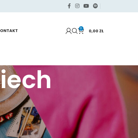
0
KONTAKT
0,00
ZŁ
iech
KATEGORIE
Samo życie
Sięgaj po swoje
Zdrowie