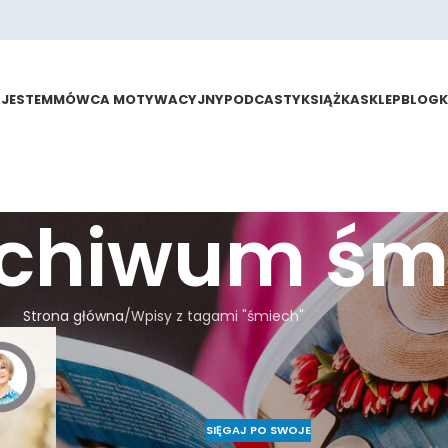
 JESTEM
MÓWCA MOTYWACYJNY
PODCASTY
KSIĄŻKA
SKLEP
BLOG
rchiwum śm
Strona główna
Wpisy z tagami "śmiech"
SIĘGAJ PO SWOJE