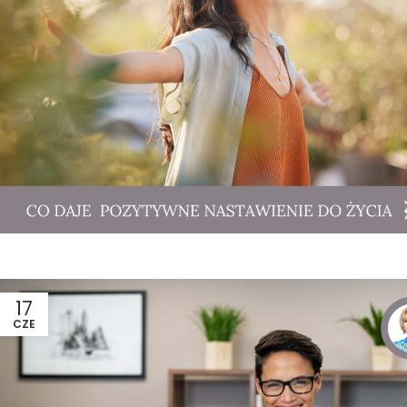
17
CZE