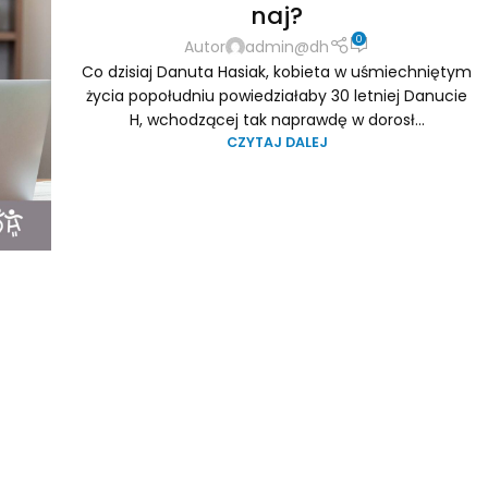
naj?
0
Autor
admin@dh
Co dzisiaj Danuta Hasiak, kobieta w uśmiechniętym
życia popołudniu powiedziałaby 30 letniej Danucie
H, wchodzącej tak naprawdę w dorosł...
CZYTAJ DALEJ