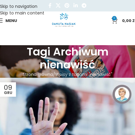
Skip to navigation
Skip to main content
0
MENU
0,00
Z
Tagi Archiwum
nienawiść
Strona główna
Wpisy z tagami "nienawiść"
09
GRU