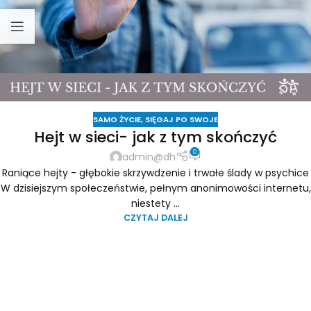
SAMO ŻYCIE
,
SIĘGAJ PO SWOJE
Hejt w sieci- jak z tym skończyć
0
admin@dh
Raniące hejty - głębokie skrzywdzenie i trwałe ślady w psychice
W dzisiejszym społeczeństwie, pełnym anonimowości internetu,
niestety ...
CZYTAJ DALEJ