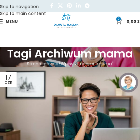
Skip to navigation
Skip to main content
0
MENU
0,00
Z
Tagi Archiwum mama
Strona główna
Wpisy z tagami "mama"
17
CZE