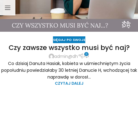
SIĘGAJ PO SWOJE
Czy zawsze wszystko musi być naj?
0
admin@dh
Co dzisiaj Danuta Hasiak, kobieta w uśmiechniętym życia
popołudniu powiedziałaby 30 letniej Danucie H, wchodzącej tak
naprawdę w dorosł...
CZYTAJ DALEJ