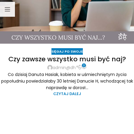
SIĘGAJ PO SWOJE
Czy zawsze wszystko musi być naj?
0
admin@dh
Co dzisiaj Danuta Hasiak, kobieta w uśmiechniętym życia
popołudniu powiedziałaby 30 letniej Danucie H, wchodzącej tak
naprawdę w dorosł...
CZYTAJ DALEJ