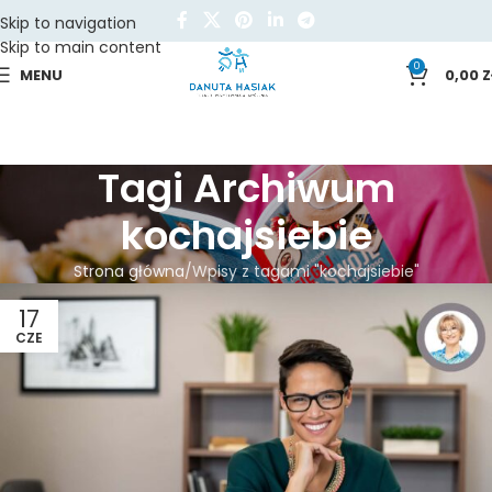
Skip to navigation
Skip to main content
0
MENU
0,00
Z
Tagi Archiwum
kochajsiebie
Strona główna
Wpisy z tagami "kochajsiebie"
17
CZE