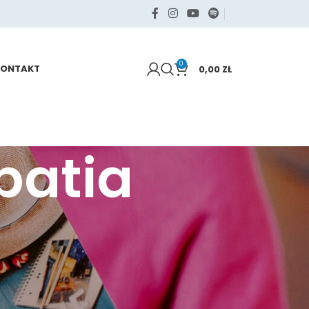
0
KONTAKT
0,00
ZŁ
patia
KATEGORIE
Samo życie
Sięgaj po swoje
Zdrowie