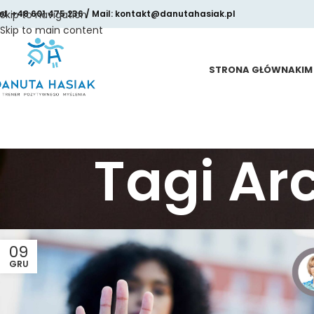
el. +48 601 475 236 / Mail: kontakt@danutahasiak.pl
Skip to navigation
Skip to main content
STRONA GŁÓWNA
KIM
Tagi A
09
GRU