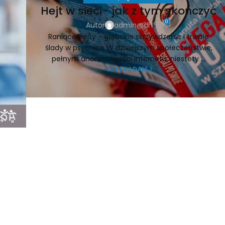
Hejt w sieci- jak z tym skończyć
0
Autor
admin@dh
Raniące hejty - głębokie skrzywdzenie i trwałe
ślady w psychice W dzisiejszym społeczeństwie,
pełnym anonimowości internetu, niestety ...
CZYTAJ DALEJ