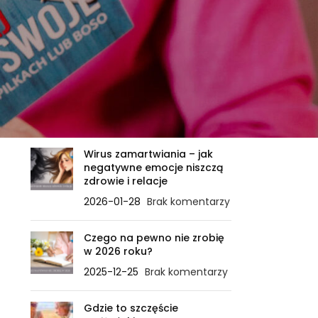
OSTATNIE WPISY
Zanim ciało powie STOP – ile
sygnałów jeszcze
zignorujesz?
2026-02-21
Brak komentarzy
Wirus zamartwiania – jak
negatywne emocje niszczą
zdrowie i relacje
2026-01-28
Brak komentarzy
Czego na pewno nie zrobię
w 2026 roku?
2025-12-25
Brak komentarzy
Gdzie to szczęście