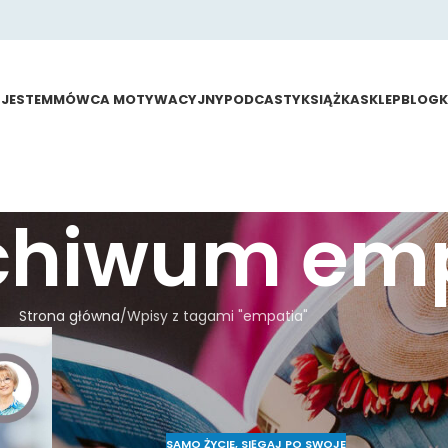
 JESTEM
MÓWCA MOTYWACYJNY
PODCASTY
KSIĄŻKA
SKLEP
BLOG
rchiwum em
Strona główna
Wpisy z tagami "empatia"
SAMO ŻYCIE
,
SIĘGAJ PO SWOJE