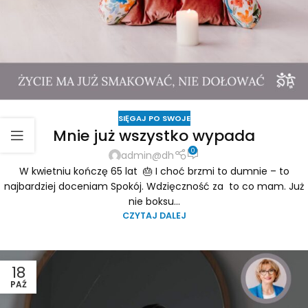
SIĘGAJ PO SWOJE
Mnie już wszystko wypada
0
admin@dh
W kwietniu kończę 65 lat 🎂 I choć brzmi to dumnie – to
najbardziej doceniam Spokój. Wdzięczność za to co mam. Już
nie boksu...
CZYTAJ DALEJ
18
PAŹ