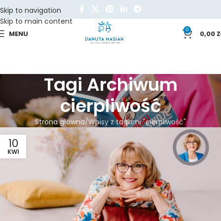
Skip to navigation
Skip to main content
0
MENU
0,00
Z
Tagi Archiwum
cierpliwość
Strona główna
Wpisy z tagami "cierpliwość"
10
KWI