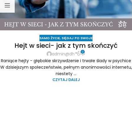
SAMO ŻYCIE
,
SIĘGAJ PO SWOJE
Hejt w sieci- jak z tym skończyć
0
admin@dh
Raniące hejty - głębokie skrzywdzenie i trwałe ślady w psychice
W dzisiejszym społeczeństwie, pełnym anonimowości internetu,
niestety ...
CZYTAJ DALEJ