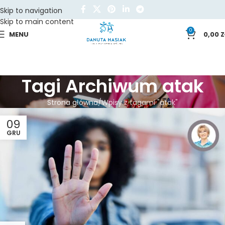
Skip to navigation
Skip to main content
0
MENU
0,00
Z
Tagi Archiwum atak
Strona główna
Wpisy z tagami "atak"
09
GRU