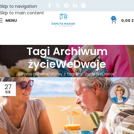
Skip to navigation
Skip to main content
0
MENU
0,00
Z
Tagi Archiwum
życieWeDwoje
Strona główna
Wpisy z tagami "życieWeDwoje"
27
SIE