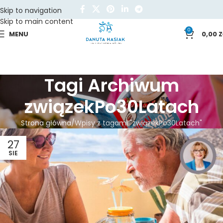
Skip to navigation
Skip to main content
0
MENU
0,00
Z
Tagi Archiwum
związekPo30Latach
Strona główna
Wpisy z tagami "związekPo30Latach"
27
SIE