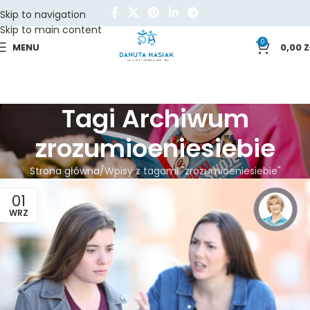
Skip to navigation
Skip to main content
0
MENU
0,00
Z
Tagi Archiwum
zrozumioeniesiebie
Strona główna
Wpisy z tagami "zrozumioeniesiebie"
01
WRZ