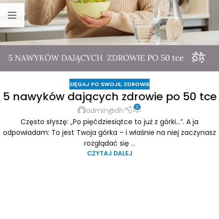
SIĘGAJ PO SWOJE
,
ZDROWIE
5 nawyków dających zdrowie po 50 tce
0
admin@dh
Często słyszę: „Po pięćdziesiątce to już z górki...”. A ja
odpowiadam: To jest Twoja górka – i właśnie na niej zaczynasz
rozglądać się ...
CZYTAJ DALEJ