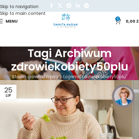
Skip to navigation
Skip to main content
0
MENU
0,00
Z
Tagi Archiwum
zdrowiekobiety50plu
Strona główna
Wpisy z tagami "zdrowiekobiety50plu"
25
LIP