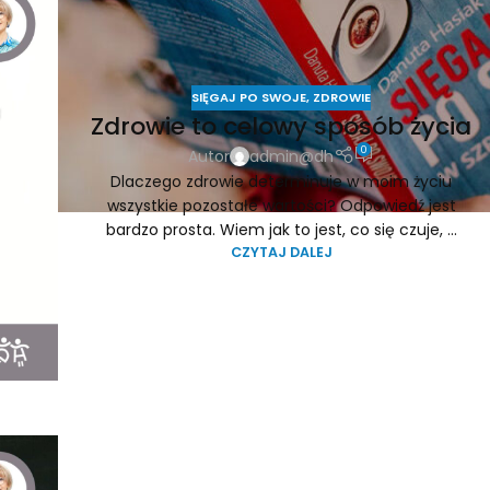
SIĘGAJ PO SWOJE
,
ZDROWIE
Zdrowie to celowy sposób życia
0
Autor
admin@dh
Dlaczego zdrowie determinuje w moim życiu
wszystkie pozostałe wartości? Odpowiedź jest
bardzo prosta. Wiem jak to jest, co się czuje, ...
CZYTAJ DALEJ