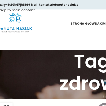
el. +48 601 475 236 / Mail: kontakt@danutahasiak.pl
Skip to navigation
Skip to main content
STRONA GŁÓWNA
KIM
Ta
zdro
S