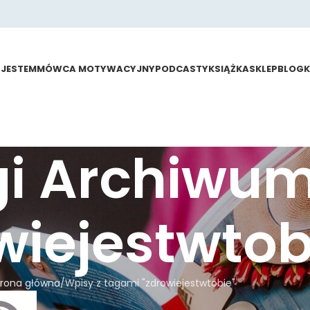
 JESTEM
MÓWCA MOTYWACYJNY
PODCASTY
KSIĄŻKA
SKLEP
BLOG
gi Archiwu
wiejestwtob
trona główna
Wpisy z tagami "zdrowiejestwtobie"