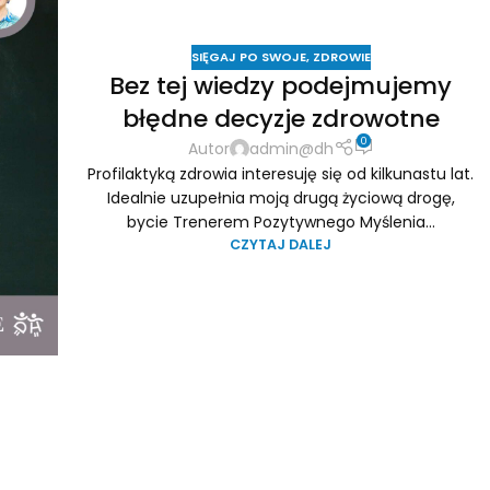
SIĘGAJ PO SWOJE
,
ZDROWIE
Bez tej wiedzy podejmujemy
błędne decyzje zdrowotne
0
Autor
admin@dh
Profilaktyką zdrowia interesuję się od kilkunastu lat.
Idealnie uzupełnia moją drugą życiową drogę,
bycie Trenerem Pozytywnego Myślenia...
CZYTAJ DALEJ