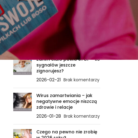
Samo życie
Sięgaj po swoje
Zdrowie
OSTATNIE WPISY
Zanim ciało powie STOP – ile
sygnałów jeszcze
zignorujesz?
2026-02-21
Brak komentarzy
Wirus zamartwiania – jak
negatywne emocje niszczą
zdrowie i relacje
2026-01-28
Brak komentarzy
Czego na pewno nie zrobię
w 2026 roku?