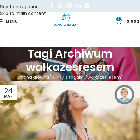
Skip to navigation
Skip to main content
0
MENU
0,00
Z
Tagi Archiwum
walkazesresem
Strona główna
Wpisy z tagami "walkazesresem"
24
MAR