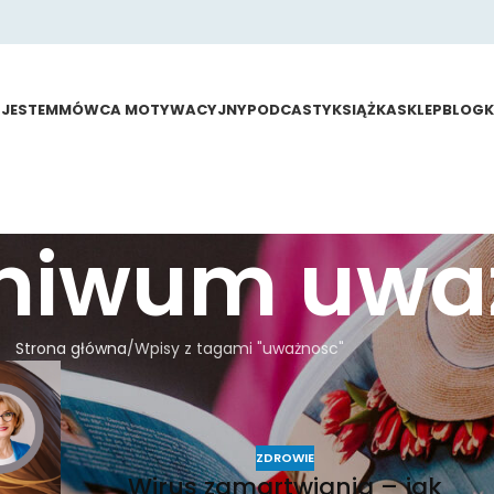
 JESTEM
MÓWCA MOTYWACYJNY
PODCASTY
KSIĄŻKA
SKLEP
BLOG
chiwum uwa
Strona główna
Wpisy z tagami "uważnosc"
ZDROWIE
Wirus zamartwiania – jak