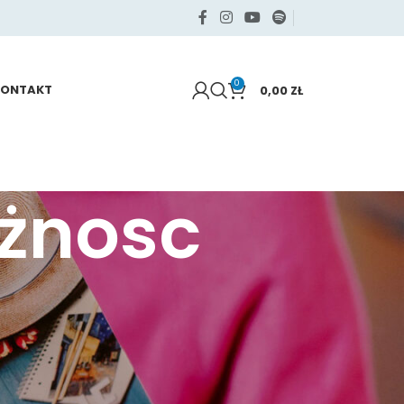
0
KONTAKT
0,00
ZŁ
żnosc
KATEGORIE
Samo życie
Sięgaj po swoje
Zdrowie