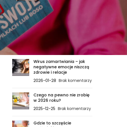
OSTATNIE WPISY
Zanim ciało powie STOP – ile
sygnałów jeszcze
zignorujesz?
2026-02-21
Brak komentarzy
Wirus zamartwiania – jak
negatywne emocje niszczą
zdrowie i relacje
2026-01-28
Brak komentarzy
Czego na pewno nie zrobię
w 2026 roku?
2025-12-25
Brak komentarzy
Gdzie to szczęście