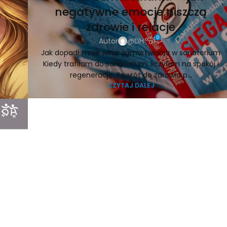
negatywne emocje niszczą
zdrowie i relacje
0
Autor
@DH
Jak dopadł mnie wirus zamartwiania w sanatorium
Kiedy trafiłam do sanatorium, liczyłam na spokój i
regenerację. Powrót do zdrowia p...
CZYTAJ DALEJ