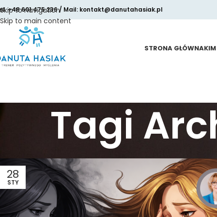
el. +48 601 475 236 / Mail: kontakt@danutahasiak.pl
Skip to navigation
Skip to main content
STRONA GŁÓWNA
KIM
Tagi Ar
28
STY