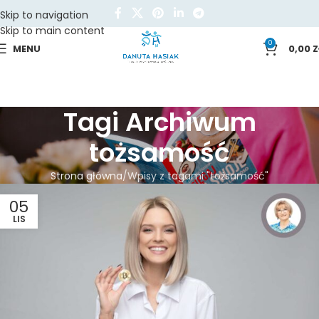
Skip to navigation
Skip to main content
0
MENU
0,00
Z
Tagi Archiwum
tożsamość
Strona główna
Wpisy z tagami "tożsamość"
05
LIS