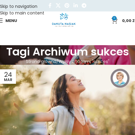
Skip to navigation
Skip to main content
0
MENU
0,00
Z
Tagi Archiwum sukces
Strona główna
Wpisy z tagami "sukces"
24
MAR