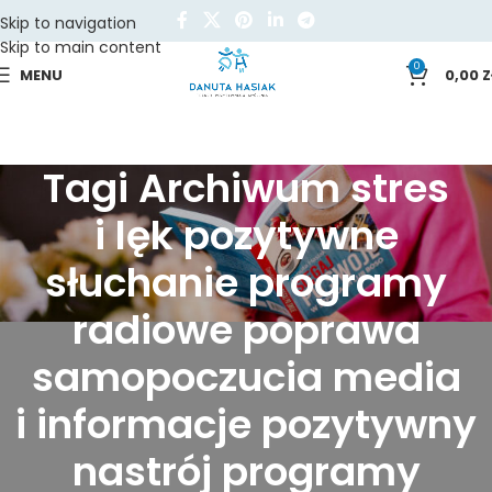
Skip to navigation
Skip to main content
0
MENU
0,00
Z
Tagi Archiwum stres
i lęk pozytywne
słuchanie programy
radiowe poprawa
samopoczucia media
i informacje pozytywny
nastrój programy