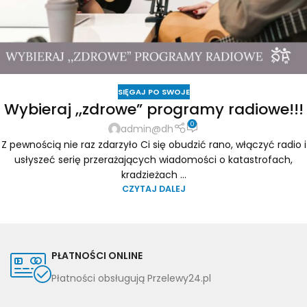
SIĘGAJ PO SWOJE
Wybieraj ,,zdrowe” programy radiowe!!!
0
admin@dh
Z pewnością nie raz zdarzyło Ci się obudzić rano, włączyć radio i
usłyszeć serię przerażających wiadomości o katastrofach,
kradzieżach ...
CZYTAJ DALEJ
PŁATNOŚCI ONLINE
Płatności obsługują Przelewy24.pl