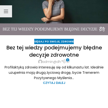
SIĘGAJ PO SWOJE
,
ZDROWIE
Bez tej wiedzy podejmujemy błędne
decyzje zdrowotne
0
admin@dh
Profilaktyką zdrowia interesuję się od kilkunastu lat. Idealnie
uzupełnia moją drugą życiową drogę, bycie Trenerem
Pozytywnego Myślenia...
CZYTAJ DALEJ