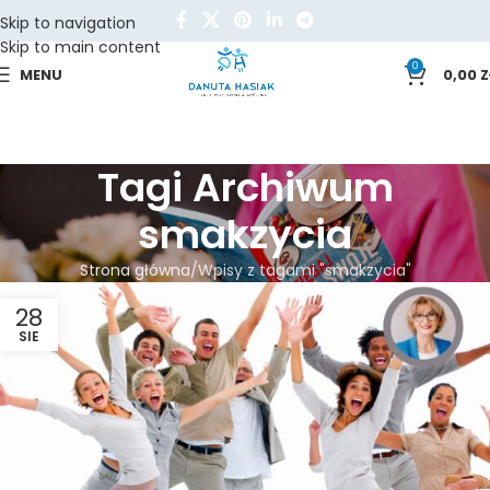
Skip to navigation
Skip to main content
0
MENU
0,00
Z
Tagi Archiwum
smakzycia
Strona główna
Wpisy z tagami "smakzycia"
28
SIE