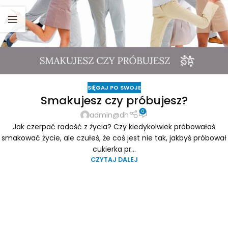
SIĘGAJ PO SWOJE
Smakujesz czy próbujesz?
0
admin@dh
Jak czerpać radość z życia? Czy kiedykolwiek próbowałaś
smakować życie, ale czułeś, że coś jest nie tak, jakbyś próbował
cukierka pr...
CZYTAJ DALEJ