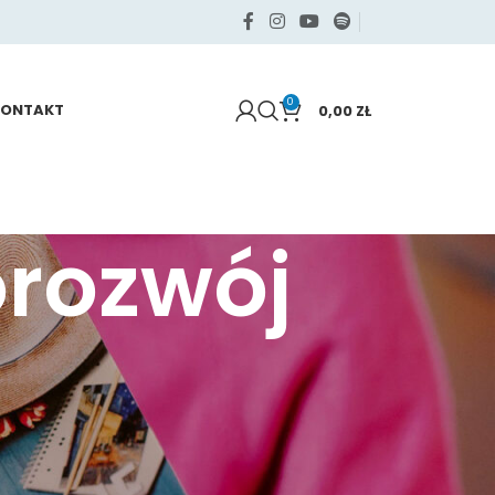
0
KONTAKT
0,00
ZŁ
rozwój
KATEGORIE
Samo życie
Sięgaj po swoje
Zdrowie