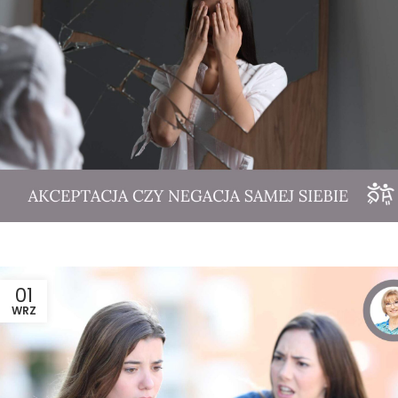
01
WRZ