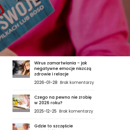
OSTATNIE WPISY
Zanim ciało powie STOP – ile
sygnałów jeszcze
zignorujesz?
2026-02-21
Brak komentarzy
Wirus zamartwiania – jak
negatywne emocje niszczą
zdrowie i relacje
2026-01-28
Brak komentarzy
Czego na pewno nie zrobię
w 2026 roku?
2025-12-25
Brak komentarzy
Gdzie to szczęście