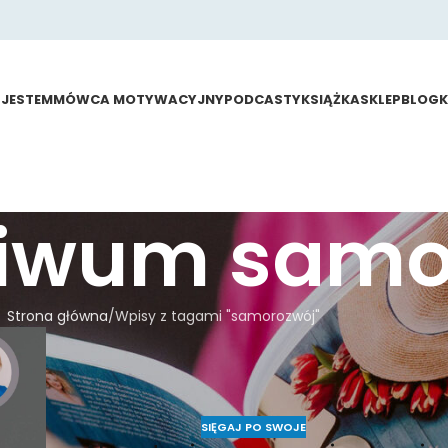
 JESTEM
MÓWCA MOTYWACYJNY
PODCASTY
KSIĄŻKA
SKLEP
BLOG
hiwum samo
Strona główna
Wpisy z tagami "samorozwój"
SIĘGAJ PO SWOJE