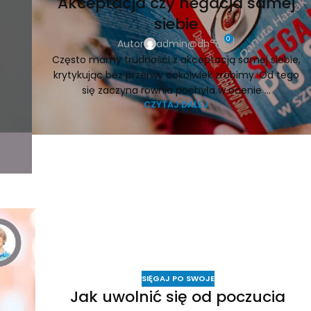
Akceptacja czy negacja samej
siebie
0
Autor
admin@dh
Często mamy trudności z akceptacją samej siebie,
krytykując bez przerwy cokolwiek zrobimy. Od tego
się zaczyna równia pochyła w ocenie ...
CZYTAJ DALEJ
SIĘGAJ PO SWOJE
Jak uwolnić się od poczucia