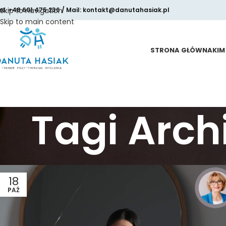
el. +48 601 475 236 / Mail: kontakt@danutahasiak.pl
Skip to navigation
Skip to main content
STRONA GŁÓWNA
KIM
Tagi Arc
18
PAŹ