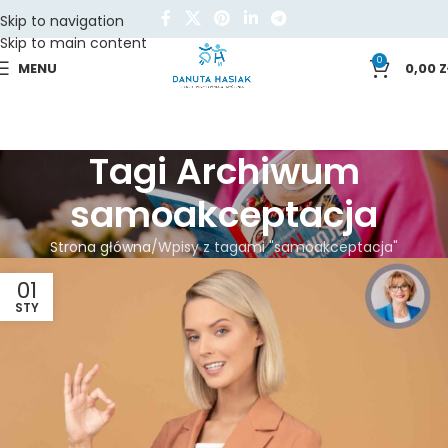
Skip to navigation
Skip to main content
0
MENU
0,00
Z
Tagi Archiwum
samoakceptacja
Strona główna
Wpisy z tagami "samoakceptacja"
01
STY