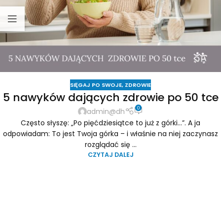
SIĘGAJ PO SWOJE
,
ZDROWIE
5 nawyków dających zdrowie po 50 tce
0
admin@dh
Często słyszę: „Po pięćdziesiątce to już z górki...”. A ja
odpowiadam: To jest Twoja górka – i właśnie na niej zaczynasz
rozglądać się ...
CZYTAJ DALEJ