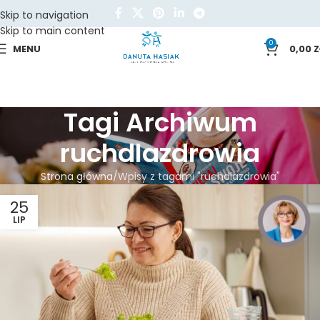
Skip to navigation
Skip to main content
0
MENU
0,00
Z
Tagi Archiwum
ruchdlazdrowia
Strona główna
Wpisy z tagami "ruchdlazdrowia"
25
LIP