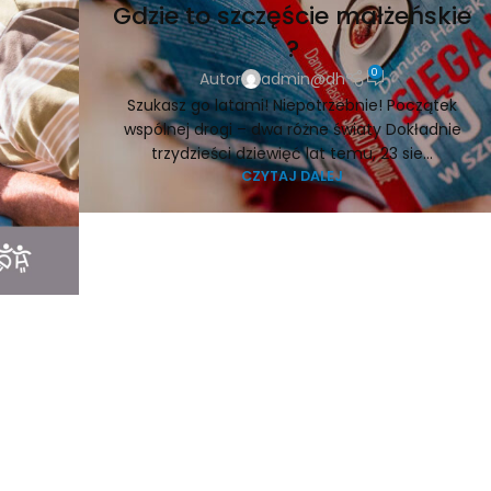
Gdzie to szczęście małżeńskie
?
0
Autor
admin@dh
Szukasz go latami! Niepotrzebnie! Początek
wspólnej drogi – dwa różne światy Dokładnie
trzydzieści dziewięć lat temu, 23 sie...
CZYTAJ DALEJ