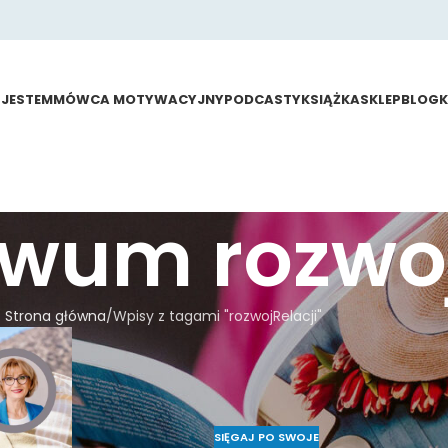
 JESTEM
MÓWCA MOTYWACYJNY
PODCASTY
KSIĄŻKA
SKLEP
BLOG
iwum rozwoj
Strona główna
Wpisy z tagami "rozwojRelacji"
SIĘGAJ PO SWOJE