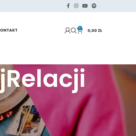
0
KONTAKT
0,00
ZŁ
Relacji
KATEGORIE
Samo życie
Sięgaj po swoje
Zdrowie