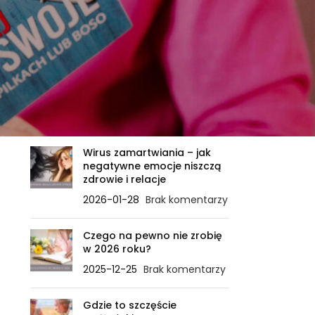
OSTATNIE WPISY
Zanim ciało powie STOP – ile
sygnałów jeszcze
zignorujesz?
2026-02-21
Brak komentarzy
Wirus zamartwiania – jak
negatywne emocje niszczą
zdrowie i relacje
2026-01-28
Brak komentarzy
Czego na pewno nie zrobię
w 2026 roku?
2025-12-25
Brak komentarzy
Gdzie to szczęście