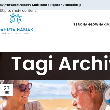
el. +48 601 475 236 / Mail: kontakt@danutahasiak.pl
Skip to navigation
Skip to main content
STRONA GŁÓWNA
KIM
Tagi Arch
27
SIE