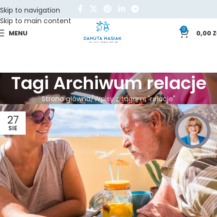
Skip to navigation
Skip to main content
0
MENU
0,00
Z
Tagi Archiwum relacje
Strona główna
Wpisy z tagami "relacje"
27
SIE