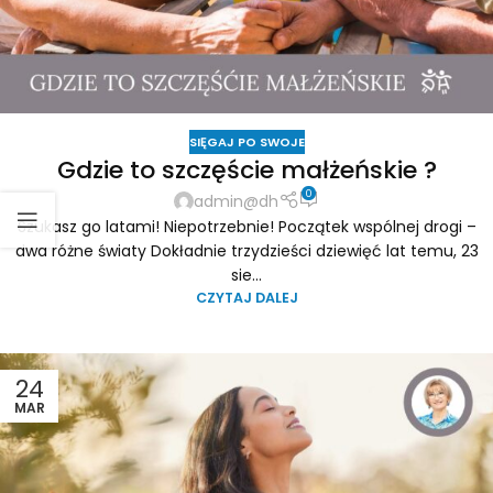
SIĘGAJ PO SWOJE
Gdzie to szczęście małżeńskie ?
0
admin@dh
Szukasz go latami! Niepotrzebnie! Początek wspólnej drogi –
dwa różne światy Dokładnie trzydzieści dziewięć lat temu, 23
sie...
CZYTAJ DALEJ
24
MAR