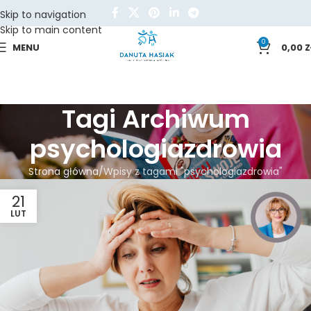
Skip to navigation
Skip to main content
0
MENU
0,00
Z
Tagi Archiwum
psychologiazdrowia
Strona główna
Wpisy z tagami "psychologiazdrowia"
21
LUT