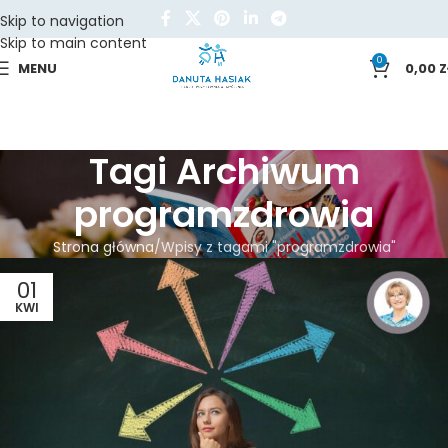
Skip to navigation
Skip to main content
0
MENU
0,00
Z
Tagi Archiwum
programzdrowia
Strona główna
Wpisy z tagami "programzdrowia"
01
KWI