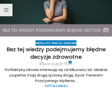
SIĘGAJ PO SWOJE
,
ZDROWIE
Bez tej wiedzy podejmujemy błędne
decyzje zdrowotne
0
admin@dh
Profilaktyką zdrowia interesuję się od kilkunastu lat. Idealnie
uzupełnia moją drugą życiową drogę, bycie Trenerem
Pozytywnego Myślenia...
CZYTAJ DALEJ