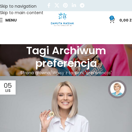
Skip to navigation
Skip to main content
0
MENU
0,00
Z
Tagi Archiwum
preferencja
Strona główna
Wpisy z tagami "preferencja"
05
LIS