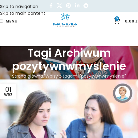
Skip to navigation
Skip to main content
0
MENU
0,00
Z
Tagi Archiwum
pozytywnwmyslenie
Strona główna
Wpisy z tagami "pozytywnwmyslenie"
01
WRZ