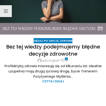
SIĘGAJ PO SWOJE
,
ZDROWIE
Bez tej wiedzy podejmujemy błędne
decyzje zdrowotne
0
admin@dh
Profilaktyką zdrowia interesuję się od kilkunastu lat. Idealnie
uzupełnia moją drugą życiową drogę, bycie Trenerem
Pozytywnego Myślenia...
CZYTAJ DALEJ