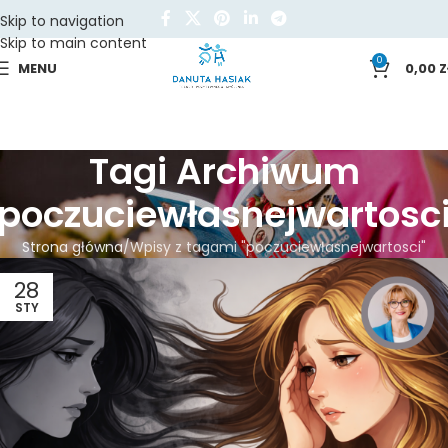
Skip to navigation
Skip to main content
0
MENU
0,00
Z
Tagi Archiwum
poczuciewłasnejwartosc
Strona główna
Wpisy z tagami "poczuciewłasnejwartosci"
28
STY