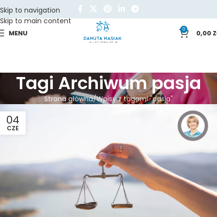
Skip to navigation
Skip to main content
0
MENU
0,00
Z
Tagi Archiwum pasja
Strona główna
Wpisy z tagami "pasja"
04
CZE