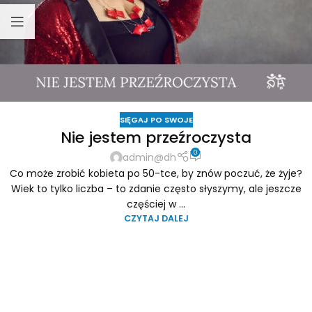
SIĘGAJ PO SWOJE
Nie jestem przeźroczysta
0
admin@dh
Co może zrobić kobieta po 50-tce, by znów poczuć, że żyje?
Wiek to tylko liczba – to zdanie często słyszymy, ale jeszcze
częściej w ...
CZYTAJ DALEJ