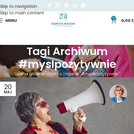
Skip to navigation
Skip to main content
0
MENU
0,00
Z
Tagi Archiwum
#myslpozytywnie
Strona główna
Wpisy z tagami "#myslpozytywnie"
20
MAJ