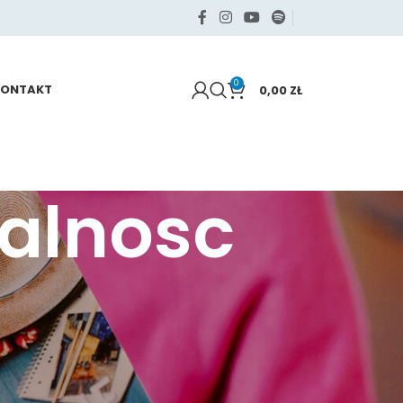
0
KONTAKT
0,00
ZŁ
alnosc
KATEGORIE
Samo życie
Sięgaj po swoje
Zdrowie