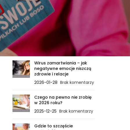
OSTATNIE WPISY
Zanim ciało powie STOP – ile
sygnałów jeszcze
zignorujesz?
2026-02-21
Brak komentarzy
Wirus zamartwiania – jak
negatywne emocje niszczą
zdrowie i relacje
2026-01-28
Brak komentarzy
Czego na pewno nie zrobię
w 2026 roku?
2025-12-25
Brak komentarzy
Gdzie to szczęście