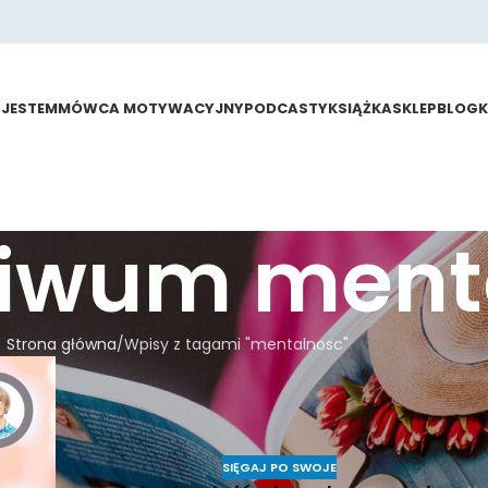
 JESTEM
MÓWCA MOTYWACYJNY
PODCASTY
KSIĄŻKA
SKLEP
BLOG
hiwum ment
Strona główna
Wpisy z tagami "mentalnosc"
SIĘGAJ PO SWOJE