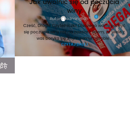
Jak uwolnić się od poczucia
winy
0
Autor
admin@dh
Cześć, Drogie Czytelniczki! Dlaczego warto pozbyć
się poczucia winy raz na zawsze? Wiem, że wiele z
was boryka się z tym samym proble...
CZYTAJ DALEJ