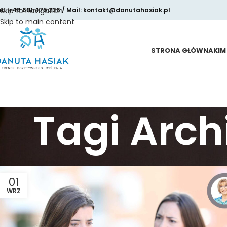
el. +48 601 475 236 / Mail: kontakt@danutahasiak.pl
Skip to navigation
Skip to main content
STRONA GŁÓWNA
KIM
Tagi Arc
01
WRZ