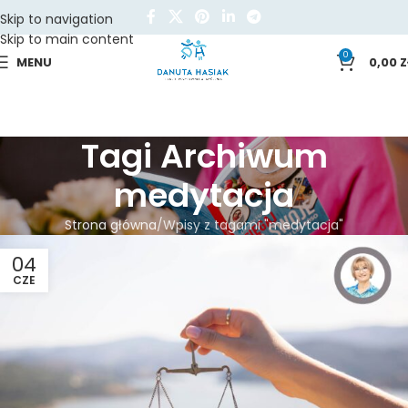
Skip to navigation
Skip to main content
0
MENU
0,00
Z
Tagi Archiwum
medytacja
Strona główna
Wpisy z tagami "medytacja"
04
CZE