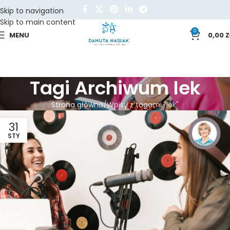
Skip to navigation
Skip to main content
0
MENU
0,00
Z
Tagi Archiwum lek
Strona główna
Wpisy z tagami "lek"
31
STY