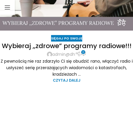
SIĘGAJ PO SWOJE
Wybieraj ,,zdrowe” programy radiowe!!!
0
admin@dh
Z pewnością nie raz zdarzyło Ci się obudzić rano, włączyć radio i
usłyszeć serię przerażających wiadomości o katastrofach,
kradzieżach ...
CZYTAJ DALEJ