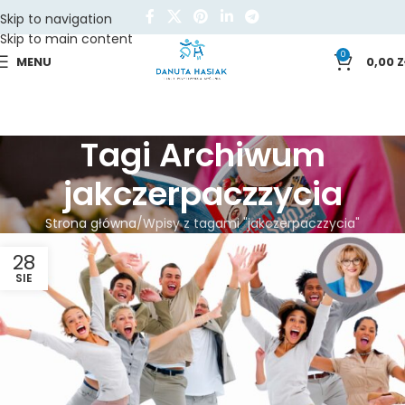
Skip to navigation
Skip to main content
0
MENU
0,00
Z
Tagi Archiwum
jakczerpaczzycia
Strona główna
Wpisy z tagami "jakczerpaczzycia"
28
SIE