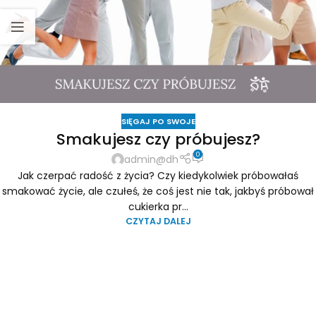
SIĘGAJ PO SWOJE
Smakujesz czy próbujesz?
0
admin@dh
Jak czerpać radość z życia? Czy kiedykolwiek próbowałaś
smakować życie, ale czułeś, że coś jest nie tak, jakbyś próbował
cukierka pr...
CZYTAJ DALEJ