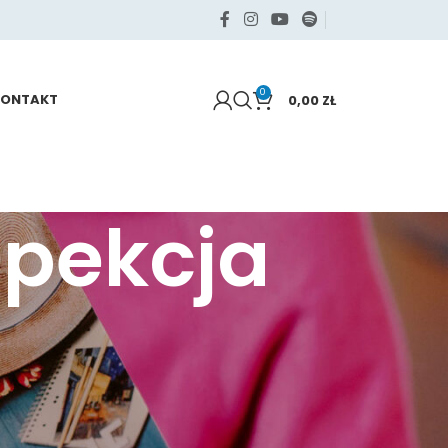
0
KONTAKT
0,00
ZŁ
spekcja
KATEGORIE
Samo życie
Sięgaj po swoje
Zdrowie