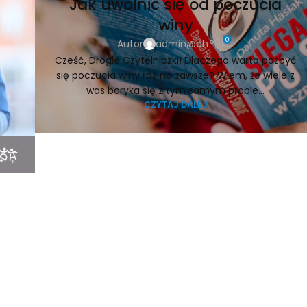
Jak uwolnić się od poczucia
winy
0
Autor
admin@dh
Cześć, Drogie Czytelniczki! Dlaczego warto pozbyć
się poczucia winy raz na zawsze? Wiem, że wiele z
was boryka się z tym samym proble...
CZYTAJ DALEJ