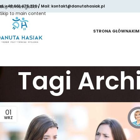
el. +48 601 475 236 / Mail: kontakt@danutahasiak.pl
Skip to navigation
Skip to main content
STRONA GŁÓWNA
KIM
Tagi Arch
01
WRZ