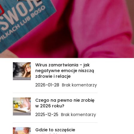
OSTATNIE WPISY
Zanim ciało powie STOP – ile
sygnałów jeszcze
zignorujesz?
2026-02-21
Brak komentarzy
Wirus zamartwiania – jak
negatywne emocje niszczą
zdrowie i relacje
2026-01-28
Brak komentarzy
Czego na pewno nie zrobię
w 2026 roku?
2025-12-25
Brak komentarzy
Gdzie to szczęście